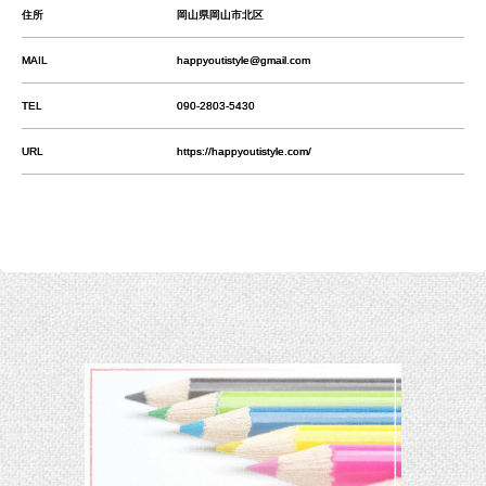
住所
岡山県岡山市北区
MAIL
happyoutistyle@gmail.com
TEL
090-2803-5430
URL
https://happyoutistyle.com/