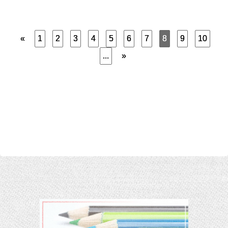
«
1
2
3
4
5
6
7
8
9
10
...
»